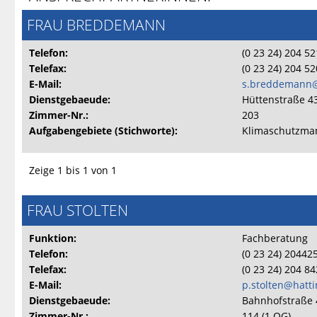
FRAU BREDDEMANN
Telefon:
(0 23 24) 204 5
Telefax:
(0 23 24) 204 5
E-Mail:
s.breddemann@
Dienstgebaeude:
Hüttenstraße 4
Zimmer-Nr.:
203
Aufgabengebiete (Stichworte):
Klimaschutzma
Zeige 1 bis 1 von 1
FRAU STOLTEN
Funktion:
Fachberatung
Telefon:
(0 23 24) 20442
Telefax:
(0 23 24) 204 8
E-Mail:
p.stolten@hatt
Dienstgebaeude:
Bahnhofstraße 
Zimmer-Nr.:
114 (1.OG)