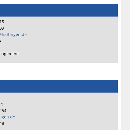
215
209
hattingen.de
3
nagement
54
4254
ingen.de
48