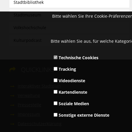
Stadtbibliothek
Stadtmuseum
Bitte wählen Sie Ihre Cookie-Präferenze
Volkshochschule
Kulturpodcast
Bitte wählen Sie aus, für welche Kategor
Technische Cookies
QUICKLINKS
Tracking

Videodienste
Interaktiver Stadtplan
Kartendienste
Verwaltung
Soziale Medien
Pressestelle
Impressum
Sonstige externe Dienste
Datenschutzerklärung