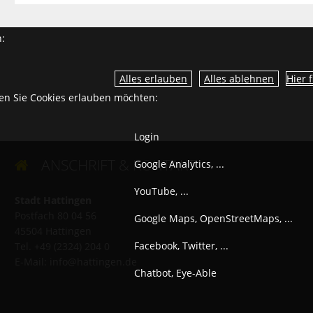
n:
Hier 
ien Sie Cookies erlauben möchten:
Login
ANSCHRIFT & KONTAKT
Google Analytics, ...

YouTube, ...
Stadt Hattingen
Postfach 80 04 56
Google Maps, OpenStreetMaps, ...
45504 Hattingen
Facebook, Twitter, ...
Tel. +49 (2324) 204 0
E-Mail:
info@hattingen.de
Chatbot, Eye-Able