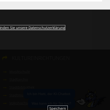
finden Sie unsere Datenschutzerklärung
KULTUREINRICHTUNGEN

Musikschule
Stadtarchiv
Stadtbibliothek
Stadtmuseum
Ich bin Hatti, der KI-Chatbot.
Volkshochschule
Was kann ich für Sie tun?