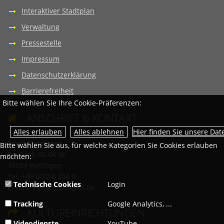
Interaktiver Stadtplan
Verwaltung
Pressestelle
Impressum
Datenschutzerklärung
Barrierefreiheit
Bitte wählen Sie Ihre Cookie-Präferenzen:
ANSCHRIFT & KONTAKT

Hier finden Sie unsere Da
Stadt Hattingen
Bitte wählen Sie aus, für welche Kategorien Sie Cookies erlauben
Postfach 80 04 56
möchten:
45504 Hattingen
Tel. +49 (2324) 204 0
Technische Cookies
Login
E-Mail:
info@hattingen.de
Tracking
Google Analytics, ...
KULTUREINRICHTUNGEN

Videodienste
YouTube, ...