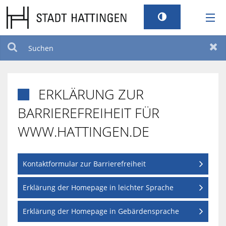
RATHAUS
Suchen
Zur
LEBEN
ERKLÄRUNG ZUR

TOURISMUS
BARRIEREFREIHEIT FÜR
WWW.HATTINGEN.DE
STANDORT
SERVICEPORTAL
Kontaktformular zur Barrierefreiheit
Erklärung der Homepage in leichter Sprache
BILDUNG UND KULTUR
Erklärung der Homepage in Gebärdensprache
BARRIEREFREIHEIT