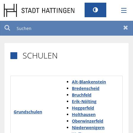
RATHAUS
Suchen
Zur
LEBEN
SCHULEN

TOURISMUS
STANDORT
Alt-Blankenstein
Bredenscheid
Bruchfeld
SERVICEPORTAL
Erik-Nölting
Heggerfeld
Grundschulen
BILDUNG UND KULTUR
Holthausen
Oberwinzerfeld
Niederwenigern
BARRIEREFREIHEIT