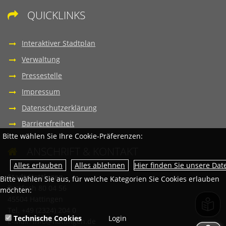
QUICKLINKS

Interaktiver Stadtplan
Verwaltung
Pressestelle
Impressum
Datenschutzerklärung
Barrierefreiheit
Bitte wählen Sie Ihre Cookie-Präferenzen:
ANSCHRIFT & KONTAKT

Hier finden Sie unsere Da
Stadt Hattingen
Bitte wählen Sie aus, für welche Kategorien Sie Cookies erlauben
Postfach 80 04 56
möchten:
45504 Hattingen
Tel. +49 (2324) 204 0
Technische Cookies
Login
E-Mail:
info@hattingen.de