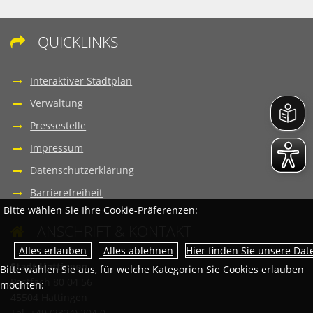
QUICKLINKS

Interaktiver Stadtplan
Verwaltung
Pressestelle
Impressum
Datenschutzerklärung
Barrierefreiheit
Bitte wählen Sie Ihre Cookie-Präferenzen:
ANSCHRIFT & KONTAKT

Hier finden Sie unsere Da
Stadt Hattingen
Bitte wählen Sie aus, für welche Kategorien Sie Cookies erlauben
Postfach 80 04 56
möchten:
45504 Hattingen
Tel. +49 (2324) 204 0