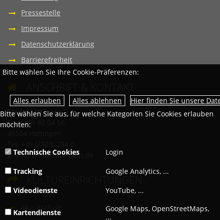
Pressestelle
Impressum
Datenschutzerklärung
Barrierefreiheit
Bitte wählen Sie Ihre Cookie-Präferenzen:
ANSCHRIFT & KONTAKT

Hier finden Sie unsere Da
Stadt Hattingen
Bitte wählen Sie aus, für welche Kategorien Sie Cookies erlauben
Postfach 80 04 56
möchten:
45504 Hattingen
Tel. +49 (2324) 204 0
Technische Cookies
Login
E-Mail:
info@hattingen.de
Tracking
Google Analytics, ...
KULTUREINRICHTUNGEN

Videodienste
YouTube, ...
Musikschule
Google Maps, OpenStreetMaps,
Kartendienste
...