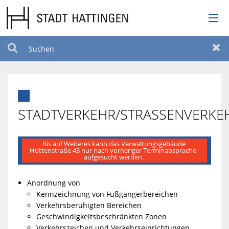
RATHAUS
Suchen
Zur
LEBEN

TOURISMUS
STADTVERKEHR/STRASSENVERKE
STANDORT
Bis auf Weiteres kann das Verwaltungsgebäude 
Hüttenstraße 43 nur nach vorheriger Terminabsprache  
aufgesucht werden. 
SERVICEPORTAL
Anordnung von
BILDUNG UND KULTUR
Kennzeichnung von Fußgängerbereichen
Verkehrsberuhigten Bereichen
Geschwindigkeitsbeschränkten Zonen
BARRIEREFREIHEIT
Verkehrszeichen und Verkehrseinrichtungen