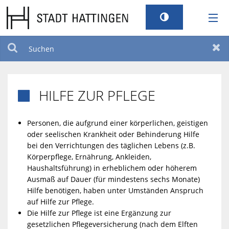
RATHAUS
Suchen
Zur
LEBEN
HILFE ZUR PFLEGE

TOURISMUS
Personen, die aufgrund einer körperlichen, geistigen
oder seelischen Krankheit oder Behinderung Hilfe
STANDORT
bei den Verrichtungen des täglichen Lebens (z.B.
Körperpflege, Ernährung, Ankleiden,
SERVICEPORTAL
Haushaltsführung) in erheblichem oder höherem
Ausmaß auf Dauer (für mindestens sechs Monate)
Hilfe benötigen, haben unter Umständen Anspruch
BILDUNG UND KULTUR
auf Hilfe zur Pflege.
Die Hilfe zur Pflege ist eine Ergänzung zur
BARRIEREFREIHEIT
gesetzlichen Pflegeversicherung (nach dem Elften