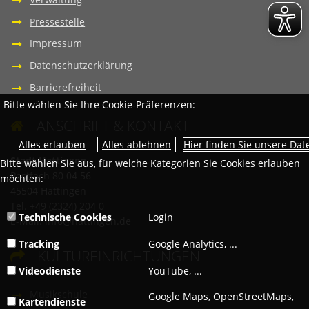
Pressestelle
Impressum
Datenschutzerklärung
Barrierefreiheit
Bitte wählen Sie Ihre Cookie-Präferenzen:
ANSCHRIFT & KONTAKT

Hier finden Sie unsere Da
Stadt Hattingen
Bitte wählen Sie aus, für welche Kategorien Sie Cookies erlauben
Postfach 80 04 56
möchten:
45504 Hattingen
Tel. +49 (2324) 204 0
Technische Cookies
Login
E-Mail:
info@hattingen.de
Tracking
Google Analytics, ...
KULTUREINRICHTUNGEN

Videodienste
YouTube, ...
Musikschule
Google Maps, OpenStreetMaps,
Kartendienste
...