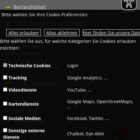
Barrierefreiheit
Bitte wählen Sie Ihre Cookie-Präferenzen:
ANSCHRIFT & KONTAKT

Hier finden Sie unsere Da
Stadt Hattingen
Bitte wählen Sie aus, für welche Kategorien Sie Cookies erlauben
Postfach 80 04 56
möchten:
45504 Hattingen
Tel. +49 (2324) 204 0
Technische Cookies
Login
E-Mail:
info@hattingen.de
Tracking
Google Analytics, ...
KULTUREINRICHTUNGEN

Videodienste
YouTube, ...
Musikschule
Google Maps, OpenStreetMaps,
Kartendienste
...
Stadtarchiv
Soziale Medien
Facebook, Twitter, ...
Stadtbibliothek
Stadtmuseum
Sonstige externe
Chatbot, Eye-Able
Dienste