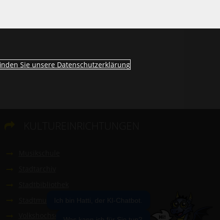
finden Sie unsere Datenschutzerklärung
KULTUREINRICHTUNGEN

Musikschule
Stadtarchiv
Stadtbibliothek
Stadtmuseum
Ich bin Hatti, der KI-Chatbot.
Volkshochschule