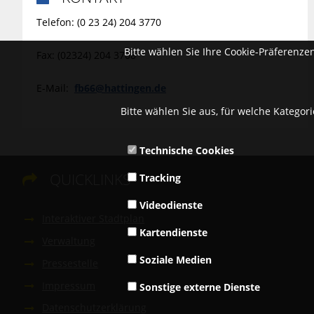
Telefon: (0 23 24) 204 3770
Bitte wählen Sie Ihre Cookie-Präferenze
Fax: (02324) 204 3708
E-Mail:
fb66@hattingen.de
Bitte wählen Sie aus, für welche Kategor
Technische Cookies
QUICKLINKS
Tracking

Videodienste
Interaktiver Stadtplan
Kartendienste
Verwaltung
Soziale Medien
Pressestelle
Impressum
Sonstige externe Dienste
Datenschutzerklärung