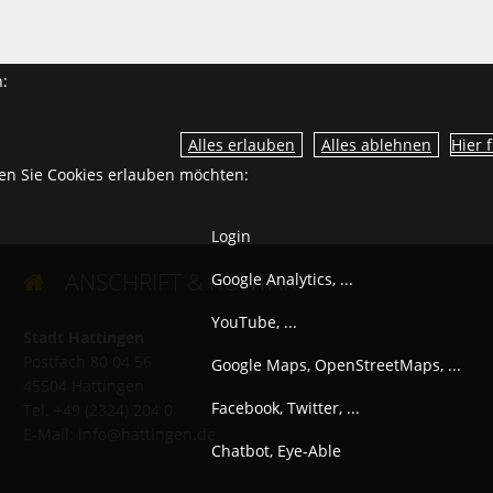
n:
Hier 
ien Sie Cookies erlauben möchten:
Login
ANSCHRIFT & KONTAKT
Google Analytics, ...

YouTube, ...
Stadt Hattingen
Postfach 80 04 56
Google Maps, OpenStreetMaps, ...
45504 Hattingen
Facebook, Twitter, ...
Tel. +49 (2324) 204 0
E-Mail:
info@hattingen.de
Chatbot, Eye-Able