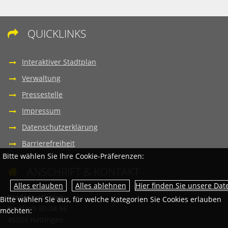
QUICKLINKS

Interaktiver Stadtplan
Verwaltung
Pressestelle
Impressum
Datenschutzerklärung
Barrierefreiheit
Bitte wählen Sie Ihre Cookie-Präferenzen:
ANSCHRIFT & KONTAKT

Hier finden Sie unsere Da
Stadt Hattingen
Bitte wählen Sie aus, für welche Kategorien Sie Cookies erlauben
Postfach 80 04 56
möchten:
45504 Hattingen