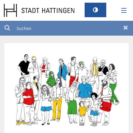
RATHAUS
Suchen
Zur
LEBEN
TOURISMUS
STANDORT
SERVICEPORTAL
BILDUNG UND KULTUR
BARRIEREFREIHEIT