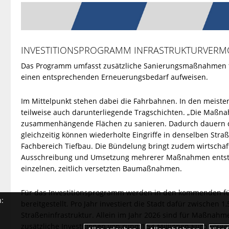
INVESTITIONSPROGRAMM INFRASTRUKTURVERMÖ
Das Programm umfasst zusätzliche Sanierungsmaßnahmen für
einen entsprechenden Erneuerungsbedarf aufweisen.
Im Mittelpunkt stehen dabei die Fahrbahnen. In den meiste
teilweise auch darunterliegende Tragschichten. „Die Maßn
zusammenhängende Flächen zu sanieren. Dadurch dauern die
gleichzeitig können wiederholte Eingriffe in denselben St
Fachbereich Tiefbau. Die Bündelung bringt zudem wirtschaft
Ausschreibung und Umsetzung mehrerer Maßnahmen entste
einzelnen, zeitlich versetzten Baumaßnahmen.
Für das Investitionsprogramm werden in den kommenden fün
n:
bereitgestellt. Pro Jahr investiert die Stadt dafür zwischen 
Straßeninfrastruktur. Allein im Jahr 2026 sind für Maßnahm
zusätzliche Investitionen von rund 1,54 Millionen Euro vorg