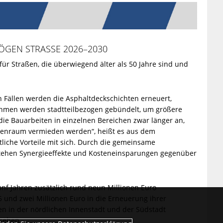
GEN STRASSE 2026–2030
 Straßen, die überwiegend älter als 50 Jahre sind und
n Fällen werden die Asphaltdeckschichten erneuert,
ahmen werden stadtteilbezogen gebündelt, um größere
 Bauarbeiten in einzelnen Bereichen zwar länger an,
raßenraum vermieden werden“, heißt es aus dem
liche Vorteile mit sich. Durch die gemeinsame
hen Synergieeffekte und Kosteneinsparungen gegenüber
f Jahren zusätzlich rund neun Millionen Euro
1,5 und zwei Millionen Euro in die Erneuerung ihrer
en in der nördlichen Innenstadt und der Südstadt
esehen.