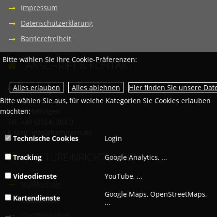
Impressum
Datenschutzerklärung
Barrierefreiheit
Bitte wählen Sie Ihre Cookie-Präferenzen:
ANSCHRIFT & KONTAKT

Hier finden Sie unsere Da
Stadt Hattingen
Bitte wählen Sie aus, für welche Kategorien Sie Cookies erlauben
Postfach 80 04 56
möchten:
45504 Hattingen
Tel. +49 (2324) 204 0
E-Mail:
info@hattingen.de
Technische Cookies
Login
KULTUREINRICHTUNGEN

Tracking
Google Analytics, ...
Videodienste
YouTube, ...
Musikschule
Google Maps, OpenStreetMaps,
Kartendienste
Stadtarchiv
...
Stadtbibliothek