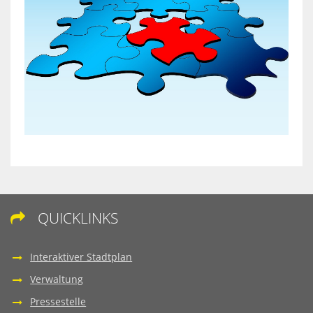
QUICKLINKS

Interaktiver Stadtplan
Verwaltung
Pressestelle