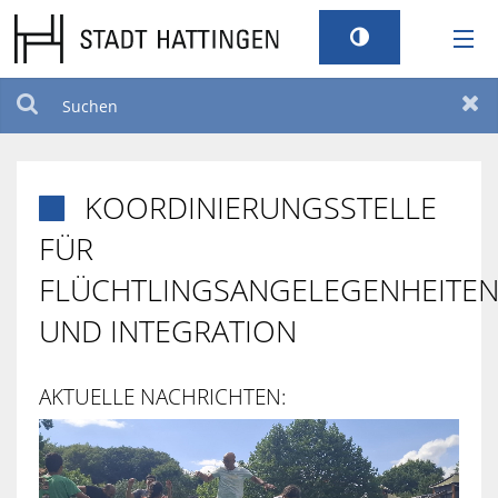
RATHAUS
Suchen
Zur
LEBEN
KOORDINIERUNGSSTELLE

TOURISMUS
FÜR
FLÜCHTLINGSANGELEGENHEITE
STANDORT
UND INTEGRATION
SERVICEPORTAL
AKTUELLE NACHRICHTEN:
BILDUNG UND KULTUR
BARRIEREFREIHEIT