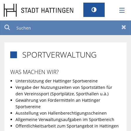
RATHAUS
Suchen
Zur
LEBEN
SPORTVERWALTUNG

TOURISMUS
WAS MACHEN WIR?
STANDORT
Unterstützung der Hattinger Sportvereine
Vergabe der Nutzungszeiten von Sportstätten für
den Vereinssport (Sportplätze, Sporthallen u.ä.)
SERVICEPORTAL
Gewährung von Fördermitteln an Hattinger
Sportvereine
BILDUNG UND KULTUR
Ausstellung von Hallenberechtigungsscheinen
Allgemeine Verwaltungsaufgaben im Sportbereich
Öffentlichkeitsarbeit zum Sportangebot in Hattingen
BARRIEREFREIHEIT