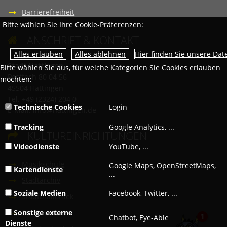
Barrierefreiheit
Bitte wählen Sie Ihre Cookie-Präferenzen:
ANSCHRIFT & KONTAKT

Hier finden Sie unsere Da
Stadt Hattingen
Bitte wählen Sie aus, für welche Kategorien Sie Cookies erlauben
Postfach 80 04 56
möchten:
45504 Hattingen
Tel. +49 (2324) 204 0
Technische Cookies
Login
E-Mail:
info@hattingen.de
Tracking
Google Analytics, ...
KULTUREINRICHTUNGEN

Videodienste
YouTube, ...
Musikschule
Google Maps, OpenStreetMaps,
Kartendienste
...
Stadtarchiv
Soziale Medien
Facebook, Twitter, ...
Stadtbibliothek
Stadtmuseum
Sonstige externe
Chatbot, Eye-Able
Dienste