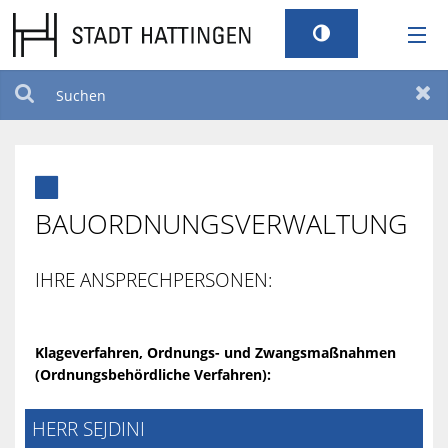
RATHAUS
Suchen
Zur
LEBEN

TOURISMUS
BAUORDNUNGSVERWALTUNG
STANDORT
IHRE ANSPRECHPERSONEN:
SERVICEPORTAL
Klageverfahren, Ordnungs- und Zwangsmaßnahmen
(Ordnungsbehördliche Verfahren):
BILDUNG UND KULTUR
HERR SEJDINI
BARRIEREFREIHEIT