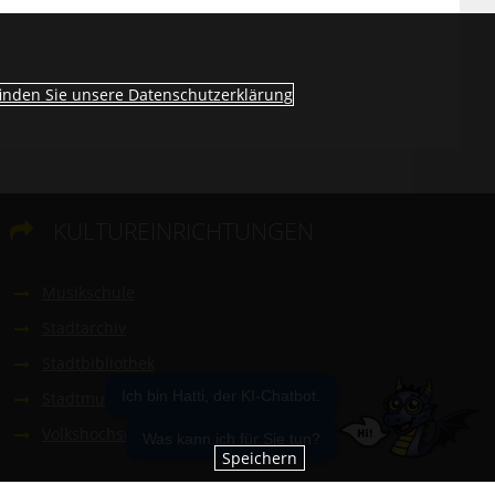
finden Sie unsere Datenschutzerklärung
KULTUREINRICHTUNGEN

Musikschule
Stadtarchiv
Stadtbibliothek
Stadtmuseum
Ich bin Hatti, der KI-Chatbot.
Volkshochschule
Was kann ich für Sie tun?