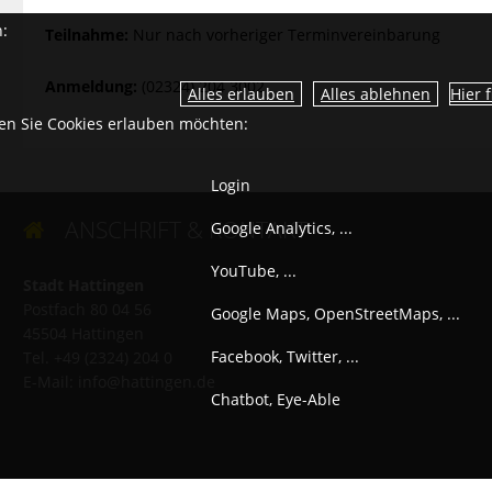
n:
Teilnahme:
Nur nach vorheriger Terminvereinbarung
Anmeldung:
(02324) 204 3002
Hier 
ien Sie Cookies erlauben möchten:
Login
ANSCHRIFT & KONTAKT
Google Analytics, ...

YouTube, ...
Stadt Hattingen
Postfach 80 04 56
Google Maps, OpenStreetMaps, ...
45504 Hattingen
Facebook, Twitter, ...
Tel. +49 (2324) 204 0
E-Mail:
info@hattingen.de
Chatbot, Eye-Able