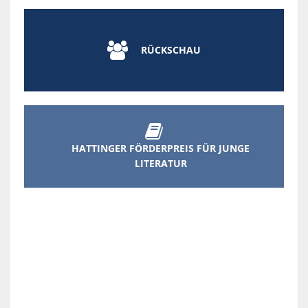

RÜCKSCHAU

HATTINGER FÖRDERPREIS FÜR JUNGE
LITERATUR
KO
För
St
Hat
|
Mar
1-