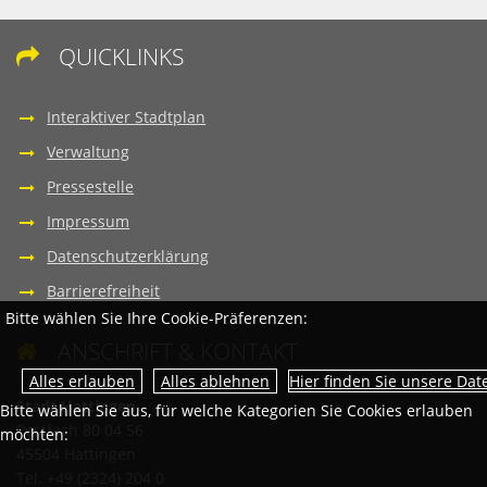
QUICKLINKS

Interaktiver Stadtplan
Verwaltung
Pressestelle
Impressum
Datenschutzerklärung
Barrierefreiheit
Bitte wählen Sie Ihre Cookie-Präferenzen:
ANSCHRIFT & KONTAKT

Hier finden Sie unsere Da
Stadt Hattingen
Bitte wählen Sie aus, für welche Kategorien Sie Cookies erlauben
Postfach 80 04 56
möchten:
45504 Hattingen
Tel. +49 (2324) 204 0