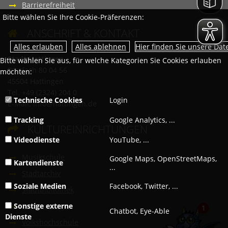
Barrierefreiheit
Bitte wählen Sie Ihre Cookie-Präferenzen:
ANSCHRIFT & KONTAKT

Hier finden Sie unsere Da
Stadt Hattingen
Bitte wählen Sie aus, für welche Kategorien Sie Cookies erlauben
Postfach 80 04 56
möchten:
45504 Hattingen
Tel. +49 (2324) 204 0
Technische Cookies
Login
E-Mail:
info@hattingen.de
Tracking
Google Analytics, ...
KULTUREINRICHTUNGEN

Videodienste
YouTube, ...
Musikschule
Google Maps, OpenStreetMaps,
Kartendienste
...
Stadtarchiv
Soziale Medien
Facebook, Twitter, ...
Stadtbibliothek
Sonstige externe
Stadtmuseum
Chatbot, Eye-Able
Dienste
Volkshochschule