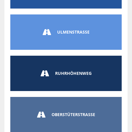

ULMENSTRASSE

RUHRHÖHENWEG

OBERSTÜTERSTRASSE