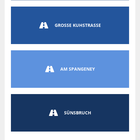

GROSSE KUHSTRASSE

AM SPANGENEY

SÜNSBRUCH