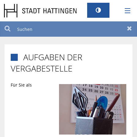
RATHAUS
Suchen
Zur
LEBEN
AUFGABEN DER

TOURISMUS
VERGABESTELLE
STANDORT
Für Sie als
SERVICEPORTAL
BILDUNG UND KULTUR
BARRIEREFREIHEIT