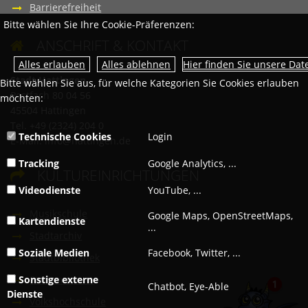
Barrierefreiheit
Bitte wählen Sie Ihre Cookie-Präferenzen:
ANSCHRIFT & KONTAKT

Hier finden Sie unsere Da
Stadt Hattingen
Bitte wählen Sie aus, für welche Kategorien Sie Cookies erlauben
Postfach 80 04 56
möchten:
45504 Hattingen
Tel. +49 (2324) 204 0
Technische Cookies
Login
E-Mail:
info@hattingen.de
Tracking
Google Analytics, ...
KULTUREINRICHTUNGEN

Videodienste
YouTube, ...
Musikschule
Google Maps, OpenStreetMaps,
Kartendienste
...
Stadtarchiv
Soziale Medien
Facebook, Twitter, ...
Stadtbibliothek
Sonstige externe
Stadtmuseum
Chatbot, Eye-Able
Dienste
Volkshochschule