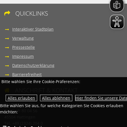
QUICKLINKS

Interaktiver Stadtplan
Verwaltung
Pressestelle
Impressum
Datenschutzerklärung
Barrierefreiheit
Bitte wählen Sie Ihre Cookie-Präferenzen:
ANSCHRIFT & KONTAKT

Hier finden Sie unsere Da
Stadt Hattingen
Bitte wählen Sie aus, für welche Kategorien Sie Cookies erlauben
Postfach 80 04 56
möchten:
45504 Hattingen
Tel. +49 (2324) 204 0