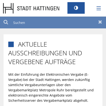
RATHAUS
Suchen
Zur
LEBEN
AKTUELLE

TOURISMUS
AUSSCHREIBUNGEN UND
VERGEBENE AUFTRÄGE
STANDORT
Mit der Einführung der Elektronischen Vergabe (E-
SERVICEPORTAL
Vergabe) bei der Stadt Hattingen, werden zukünftig
sämtliche Vergabeunterlagen über den
BILDUNG UND KULTUR
Vergabemarktplatz Metropole Ruhr bereitgestellt und
elektronisch eingereichte Angebote vom
Sicherheitsserver des Vergabemarkplatz abgeholt.
BARRIEREFREIHEIT