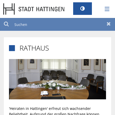
RATHAUS
Suchen
Zur
LEBEN
RATHAUS

TOURISMUS
STANDORT
SERVICEPORTAL
BILDUNG UND KULTUR
'Heiraten in Hattingen' erfreut sich wachsender
BARRIEREFREIHEIT
Beliebtheit. Aufgrund der großen Nachfrage können