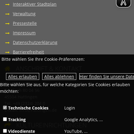
Interaktiver Stadtplan
Verwaltung
Pressestelle
Impressum
Datenschutzerklärung
Barrierefreiheit
Bitte wählen Sie Ihre Cookie-Präferenzen:
ANSCHRIFT & KONTAKT

Hier finden Sie unsere Da
Stadt Hattingen
Bitte wählen Sie aus, für welche Kategorien Sie Cookies erlauben
Postfach 80 04 56
möchten:
45504 Hattingen
Tel. +49 (2324) 204 0
Technische Cookies
Login
E-Mail:
info@hattingen.de
Tracking
Google Analytics, ...
KULTUREINRICHTUNGEN

Videodienste
YouTube, ...