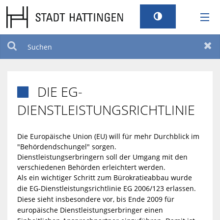
RATHAUS
Suchen
Zur
LEBEN
DIE EG-

TOURISMUS
DIENSTLEISTUNGSRICHTLINIE
STANDORT
Die Europäische Union (EU) will für mehr Durchblick im
"Behördendschungel" sorgen.
Dienstleistungserbringern soll der Umgang mit den
SERVICEPORTAL
verschiedenen Behörden erleichtert werden.
Als ein wichtiger Schritt zum Bürokratieabbau wurde
BILDUNG UND KULTUR
die EG-Dienstleistungsrichtlinie EG 2006/123 erlassen.
Diese sieht insbesondere vor, bis Ende 2009 für
europäische Dienstleistungserbringer einen
BARRIEREFREIHEIT