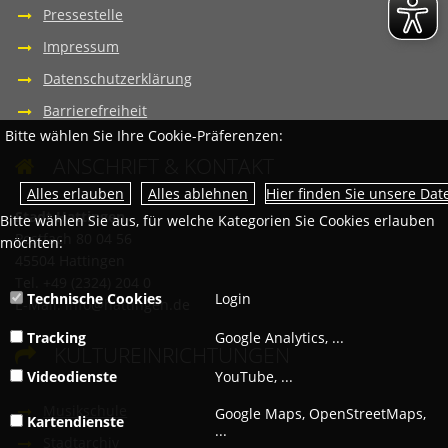
Pressestelle
Impressum
Datenschutzerklärung
Barrierefreiheit
Bitte wählen Sie Ihre Cookie-Präferenzen:
ANSCHRIFT & KONTAKT

Hier finden Sie unsere Da
Stadt Hattingen
Bitte wählen Sie aus, für welche Kategorien Sie Cookies erlauben
Postfach 80 04 56
möchten:
45504 Hattingen
Tel. +49 (2324) 204 0
Technische Cookies
Login
E-Mail:
info@hattingen.de
Tracking
Google Analytics, ...
KULTUREINRICHTUNGEN

Videodienste
YouTube, ...
Musikschule
Google Maps, OpenStreetMaps,
Kartendienste
...
Stadtarchiv