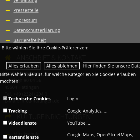
Verwaltung
Pressestelle
Impressum
Datenschutzerklärung
Barrierefreiheit
Bitte wählen Sie Ihre Cookie-Präferenzen:
ANSCHRIFT & KONTAKT

Hier finden Sie unsere Da
Stadt Hattingen
Bitte wählen Sie aus, für welche Kategorien Sie Cookies erlauben
Postfach 80 04 56
möchten:
45504 Hattingen
Tel. +49 (2324) 204 0
Technische Cookies
Login
E-Mail:
info@hattingen.de
Tracking
Google Analytics, ...
KULTUREINRICHTUNGEN

Videodienste
YouTube, ...
Musikschule
Google Maps, OpenStreetMaps,
Kartendienste
...