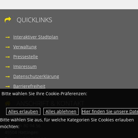
QUICKLINKS

Interaktiver Stadtplan
Verwaltung
Pressestelle
Impressum
Datenschutzerklärung
Barrierefreiheit
Bitte wählen Sie Ihre Cookie-Präferenzen:
ANSCHRIFT & KONTAKT

Hier finden Sie unsere Da
Stadt Hattingen
Bitte wählen Sie aus, für welche Kategorien Sie Cookies erlauben
Postfach 80 04 56
möchten:
45504 Hattingen