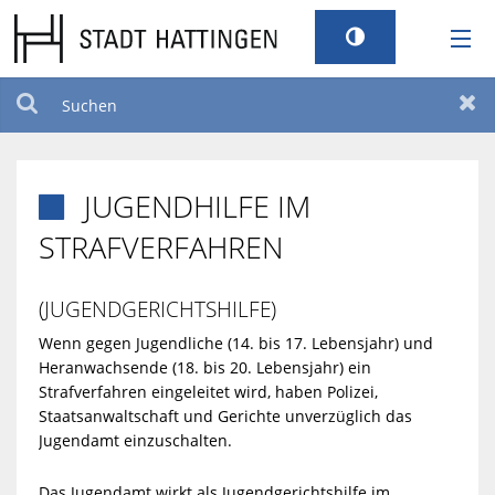
RATHAUS
Suchen
Zur
LEBEN
JUGENDHILFE IM

TOURISMUS
STRAFVERFAHREN
STANDORT
(JUGENDGERICHTSHILFE)
Wenn gegen Jugendliche (14. bis 17. Lebensjahr) und
SERVICEPORTAL
Heranwachsende (18. bis 20. Lebensjahr) ein
Strafverfahren eingeleitet wird, haben Polizei,
Staatsanwaltschaft und Gerichte unverzüglich das
BILDUNG UND KULTUR
Jugendamt einzuschalten.
BARRIEREFREIHEIT
Das Jugendamt wirkt als Jugendgerichtshilfe im