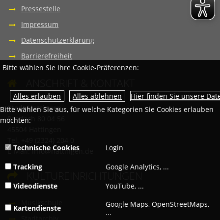
Pressestelle
Impressum
Datenschutzerklärung
Barrierefreiheit
Bitte wählen Sie Ihre Cookie-Präferenzen:
ANSCHRIFT & KONTAKT

Hier finden Sie unsere Da
Stadt Hattingen
Bitte wählen Sie aus, für welche Kategorien Sie Cookies erlauben
Postfach 80 04 56
möchten:
45504 Hattingen
Tel. +49 (2324) 204 0
Technische Cookies
Login
E-Mail:
info@hattingen.de
Tracking
Google Analytics, ...
KULTUREINRICHTUNGEN

Videodienste
YouTube, ...
Musikschule
Google Maps, OpenStreetMaps,
Kartendienste
...
Stadtarchiv